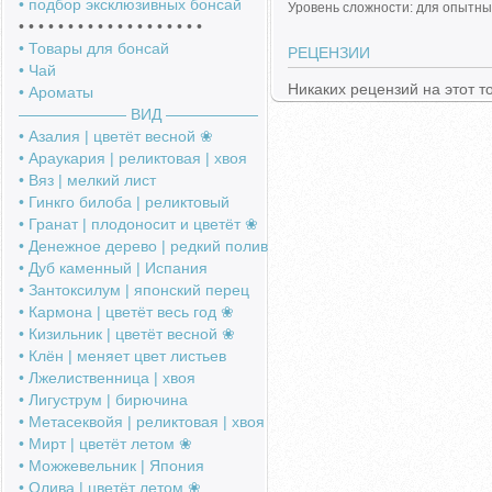
• подбор эксклюзивных бонсай
Уровень сложности: для опытны
• • • • • • • • • • • • • • • • • • •
• Товары для бонсай
РЕЦЕНЗИИ
• Чай
Никаких рецензий на этот т
• Ароматы
――――――― ВИД ――――――
• Азалия | цветёт весной ❀
• Араукария | реликтовая | хвоя
• Вяз | мелкий лист
• Гинкго билоба | реликтовый
• Гранат | плодоносит и цветёт ❀
• Денежное дерево | редкий полив
• Дуб каменный | Испания
• Зантоксилум | японский перец
• Кармона | цветёт весь год ❀
• Кизильник | цветёт весной ❀
• Клён | меняет цвет листьев
• Лжелиственница | хвоя
• Лигуструм | бирючина
• Метасеквойя | реликтовая | хвоя
• Мирт | цветёт летом ❀
• Можжевельник | Япония
• Олива | цветёт летом ❀