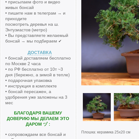
• присылаем фото и видео
живых бонсай
• пишите нам в телеграм → и
приходите
посмотреть деревья на ш.
Энтузиастов (метро)
• Вы представляете желаемый
бонсай → мы подбираем
✔
ДОСТАВКА
• бонсай доставляем бесплатно
по Москве 2 часа
• по РФ бесплатно от 10т ~3
дня (бережно, а зимой в тепле)
• подарочная упаковка
• инструкция в комплекте
• бонсай пересажен, а
удобрения уже заложены на 3
мес
БЛАГОДАРЯ ВАШЕМУ
ДОВЕРИЮ МЫ ДЕЛАЕМ ЭТО
ДАРОМ ヅ :
Плошка: керамика 25х20 см
• сопровождаем все бонсай и