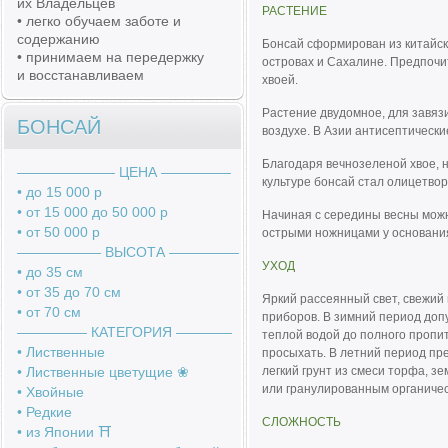
их Владельцев
РАСТЕНИЕ
• легко обучаем заботе и
содержанию
Бонсай сформирован из китайско
• принимаем на передержку
островах и Сахалине. Предпочи
и восстанавливаем
хвоей.
Растение двудомное, для завя
БОНСАЙ
воздухе. В Азии антисептически
Благодаря вечнозеленой хвое, 
――――――― ЦЕНА ―――――
культуре бонсай стал олицетво
• до 15 000 р
• от 15 000 до 50 000 р
Начиная с середины весны можн
• от 50 000 р
острыми ножницами у основания
―――――― ВЫСОТА ―――――
УХОД
• до 35 см
• от 35 до 70 см
Яркий рассеянный свет, свежий
• от 70 см
приборов. В зимний период доп
――――― КАТЕГОРИЯ ――――
теплой водой до полного пропи
• Лиственные
просыхать. В летний период пр
• Лиственные цветущие ❀
легкий грунт из смеси торфа, з
или гранулированным органиче
• Хвойные
• Редкие
СЛОЖНОСТЬ
• из Японии ⛩️