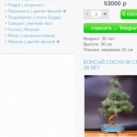
53000 р
• Падуб | остролист
• Пираканта | цветёт весной ❀
• Подокарпус | сосна Будды
• Самшит | мелкий лист
спросить → Telegra
• Сосна | Япония
• Фикус | неприхотливый
Возраст: 35 лет
• Яблоня | цветёт весной ❀
Высота: 30 см
Плошка: керамика 22 см
БОНСАЙ СОСНА 56 С
28 ЛЕТ