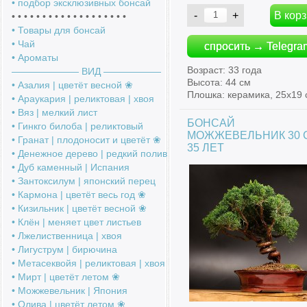
• подбор эксклюзивных бонсай
• • • • • • • • • • • • • • • • • • •
• Товары для бонсай
• Чай
спросить → Telegra
• Ароматы
Возраст: 33 года
――――――― ВИД ――――――
Высота: 44 см
• Азалия | цветёт весной ❀
Плошка: керамика, 25х19 
• Араукария | реликтовая | хвоя
• Вяз | мелкий лист
БОНСАЙ
• Гинкго билоба | реликтовый
МОЖЖЕВЕЛЬНИК 30 
• Гранат | плодоносит и цветёт ❀
35 ЛЕТ
• Денежное дерево | редкий полив
• Дуб каменный | Испания
• Зантоксилум | японский перец
• Кармона | цветёт весь год ❀
• Кизильник | цветёт весной ❀
• Клён | меняет цвет листьев
• Лжелиственница | хвоя
• Лигуструм | бирючина
• Метасеквойя | реликтовая | хвоя
• Мирт | цветёт летом ❀
• Можжевельник | Япония
• Олива | цветёт летом ❀