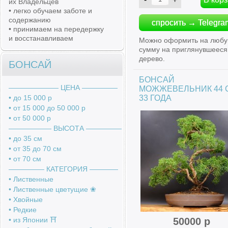
их Владельцев
• легко обучаем заботе и
содержанию
спросить → Telegra
• принимаем на передержку
и восстанавливаем
Можно оформить на люб
сумму на приглянувшееся
дерево.
БОНСАЙ
БОНСАЙ
――――――― ЦЕНА ―――――
МОЖЖЕВЕЛЬНИК 44 
• до 15 000 р
33 ГОДА
• от 15 000 до 50 000 р
• от 50 000 р
―――――― ВЫСОТА ―――――
• до 35 см
• от 35 до 70 см
• от 70 см
――――― КАТЕГОРИЯ ――――
• Лиственные
• Лиственные цветущие ❀
• Хвойные
• Редкие
• из Японии ⛩️
50000 р