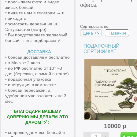
• присылаем фото и видео
офиса.
живых бонсай
• пишите нам в телеграм → и
приходите
посмотреть деревья на ш.
Сортировать по:
Энтузиастов (метро)
Цена +/-
Название
• Вы представляете желаемый
бонсай → мы подбираем
✔
ПОДАРОЧНЫЙ
СЕРТИФИКАТ
ДОСТАВКА
• бонсай доставляем бесплатно
по Москве 2 часа
• по РФ бесплатно от 10т ~3
дня (бережно, а зимой в тепле)
• подарочная упаковка
• инструкция в комплекте
• бонсай пересажен, а
удобрения уже заложены на 3
мес
БЛАГОДАРЯ ВАШЕМУ
ДОВЕРИЮ МЫ ДЕЛАЕМ ЭТО
ДАРОМ ヅ :
10000 р
• сопровождаем все бонсай и