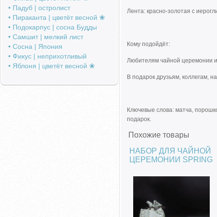
• Падуб | остролист
Лента: красно-золотая с иерог
• Пираканта | цветёт весной ❀
• Подокарпус | сосна Будды
• Самшит | мелкий лист
Кому подойдёт:
• Сосна | Япония
• Фикус | неприхотливый
Любителям чайной церемонии и 
• Яблоня | цветёт весной ❀
В подарок друзьям, коллегам, н
Ключевые слова: матча, порошко
подарок.
Похожие товары
НАБОР ДЛЯ ЧАЙНОЙ
ЦЕРЕМОНИИ SPRING