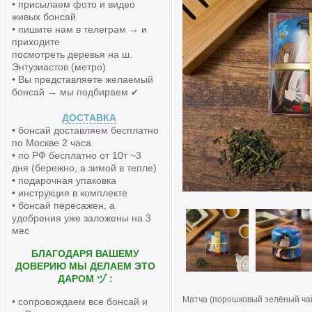
• присылаем фото и видео
живых бонсай
• пишите нам в телеграм → и
приходите
посмотреть деревья на ш.
Энтузиастов (метро)
• Вы представляете желаемый
бонсай → мы подбираем
✔
ДОСТАВКА
• бонсай доставляем бесплатно
по Москве 2 часа
• по РФ бесплатно от 10т ~3
дня (бережно, а зимой в тепле)
• подарочная упаковка
• инструкция в комплекте
• бонсай пересажен, а
удобрения уже заложены на 3
мес
БЛАГОДАРЯ ВАШЕМУ
ДОВЕРИЮ МЫ ДЕЛАЕМ ЭТО
ДАРОМ ヅ :
Матча (порошковый зелёный чай
• сопровождаем все бонсай и