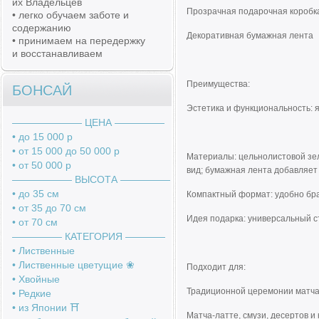
их Владельцев
Прозрачная подарочная коробк
• легко обучаем заботе и
содержанию
Декоративная бумажная лента
• принимаем на передержку
и восстанавливаем
Преимущества:
БОНСАЙ
Эстетика и функциональность: 
――――――― ЦЕНА ―――――
• до 15 000 р
• от 15 000 до 50 000 р
Материалы: цельнолистовой зел
• от 50 000 р
вид; бумажная лента добавляет
―――――― ВЫСОТА ―――――
• до 35 см
Компактный формат: удобно брат
• от 35 до 70 см
Идея подарка: универсальный ст
• от 70 см
――――― КАТЕГОРИЯ ――――
• Лиственные
• Лиственные цветущие ❀
Подходит для:
• Хвойные
Традиционной церемонии матча,
• Редкие
• из Японии ⛩️
Матча-латте, смузи, десертов и