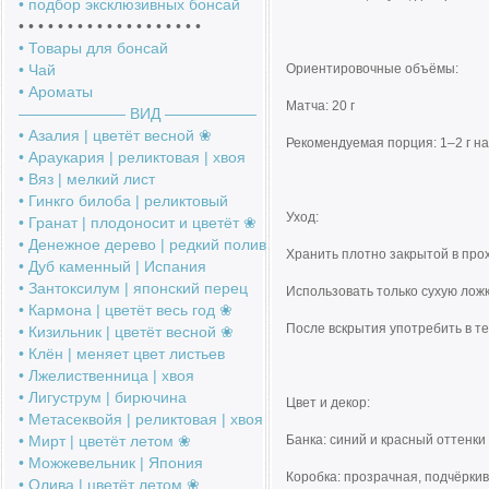
• подбор эксклюзивных бонсай
• • • • • • • • • • • • • • • • • • •
• Товары для бонсай
• Чай
Ориентировочные объёмы:
• Ароматы
Матча: 20 г
――――――― ВИД ――――――
• Азалия | цветёт весной ❀
Рекомендуемая порция: 1–2 г н
• Араукария | реликтовая | хвоя
• Вяз | мелкий лист
• Гинкго билоба | реликтовый
Уход:
• Гранат | плодоносит и цветёт ❀
• Денежное дерево | редкий полив
Хранить плотно закрытой в про
• Дуб каменный | Испания
• Зантоксилум | японский перец
Использовать только сухую ложк
• Кармона | цветёт весь год ❀
После вскрытия употребить в т
• Кизильник | цветёт весной ❀
• Клён | меняет цвет листьев
• Лжелиственница | хвоя
• Лигуструм | бирючина
Цвет и декор:
• Метасеквойя | реликтовая | хвоя
• Мирт | цветёт летом ❀
Банка: синий и красный оттенк
• Можжевельник | Япония
Коробка: прозрачная, подчёркив
• Олива | цветёт летом ❀