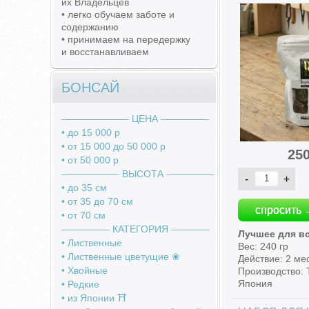
их Владельцев
• легко обучаем заботе и
содержанию
• принимаем на передержку
и восстанавливаем
БОНСАЙ
――――――― ЦЕНА ―――――
• до 15 000 р
• от 15 000 до 50 000 р
25
• от 50 000 р
―――――― ВЫСОТА ―――――
• до 35 см
• от 35 до 70 см
спросить 
• от 70 см
――――― КАТЕГОРИЯ ――――
Лучшее для в
• Лиственные
Вес: 240 гр
• Лиственные цветущие ❀
Действие: 2 ме
• Хвойные
Производство: T
Япония
• Редкие
• из Японии ⛩️