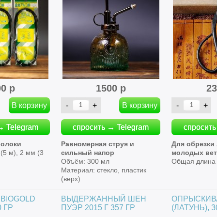
00 р
1500 р
23
→ Telegram
спросить → Telegram
спросить
волоки
Равномерная струя и
Для обрезки
(5 м), 2 мм (3
сильный напор
молодых вет
Объём: 300 мл
Общая длина 
Материал: стекло, пластик
(верх)
 BIOGOLD
ВЫДЕРЖАННЫЙ ШЕН
ОПРЫСКИВ
0 ГР
ПУЭР 2015 Г 357 ГР
(ЛАТУНЬ), 