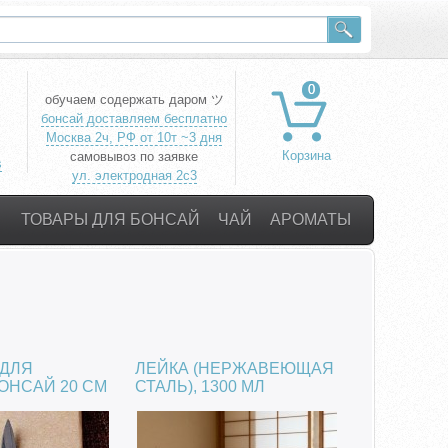
0
обучаем содержать даром ツ
бонсай доставляем бесплатно
Москва 2ч, РФ от 10т ~3 дня
самовывоз по заявке
s
ул. электродная 2с3
ТОВАРЫ ДЛЯ БОНСАЙ
ЧАЙ
АРОМАТЫ
ДЛЯ
ЛЕЙКА (НЕРЖАВЕЮЩАЯ
ОНСАЙ 20 СМ
СТАЛЬ), 1300 МЛ