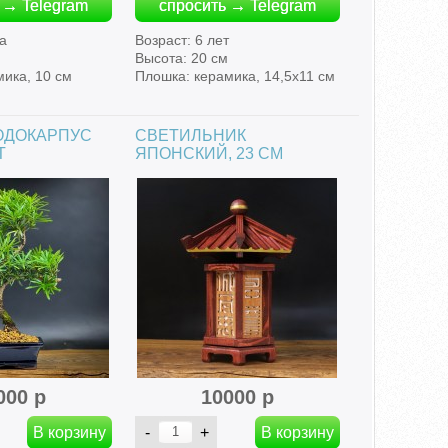
 → Telegram
спросить → Telegram
да
Возраст: 6 лет
Высота: 20 см
мика, 10 см
Плошка: керамика, 14,5х11 см
ОДОКАРПУС
СВЕТИЛЬНИК
Т
ЯПОНСКИЙ, 23 СМ
000 р
10000 р