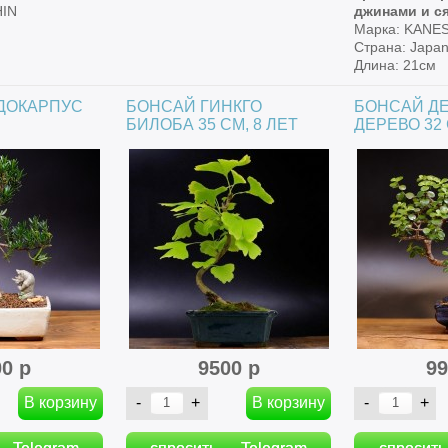
HIN
джинами и с
Марка: KANE
Страна: Japa
Длина: 21см
ДОКАРПУС
БОНСАЙ ГИНКГО
БОНСАЙ Д
БИЛОБА 35 СМ, 8 ЛЕТ
ДЕРЕВО 32 
00 р
9500 р
99