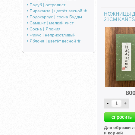
• Падуб | остролист
• Пираканта | цветёт весной ❀
НОЖНИЦЫ Д
• Подокарпус | сосна Будды
21СМ KANES
• Самшит | мелкий лист
• Сосна | Япония
• Фикус | неприхотливый
• Яблоня | цветёт весной ❀
80
спросить 
Для обрезки л
и корней