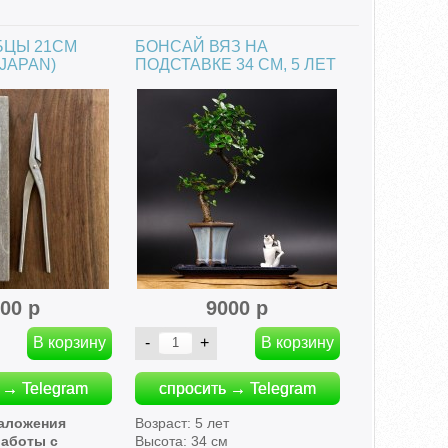
БЦЫ 21СМ
БОНСАЙ ВЯЗ НА
JAPAN)
ПОДСТАВКЕ 34 СМ, 5 ЛЕТ
00 р
9000 р
 → Telegram
спросить → Telegram
наложения
Возраст: 5 лет
работы с
Высота: 34 см