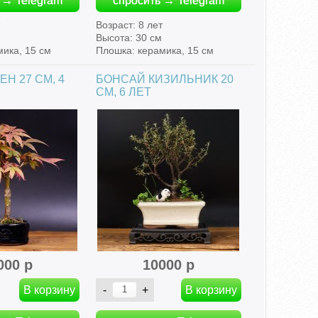
 → Telegram
спросить → Telegram
т
Возраст: 8 лет
Высота: 30 см
мика, 15 см
Плошка: керамика, 15 см
Н 27 СМ, 4
БОНСАЙ КИЗИЛЬНИК 20
СМ, 6 ЛЕТ
000 р
10000 р