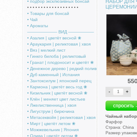
НАБОР ДЛЯ
• подбор эксклюзивных бонсай
ЦЕРЕМОНИИ
• • • • • • • • • • • • • • • • • • •
• Товары для бонсай
• Чай
• Ароматы
――――――― ВИД ――――――
• Азалия | цветёт весной ❀
• Араукария | реликтовая | хвоя
• Вяз | мелкий лист
• Гинкго билоба | реликтовый
• Гранат | плодоносит и цветёт ❀
• Денежное дерево | редкий полив
• Дуб каменный | Испания
55
• Зантоксилум | японский перец
• Кармона | цветёт весь год ❀
• Кизильник | цветёт весной ❀
• Клён | меняет цвет листьев
• Лжелиственница | хвоя
спросить 
• Лигуструм | бирючина
Чайный набо
• Метасеквойя | реликтовая | хвоя
Фарфор
• Мирт | цветёт летом ❀
Страна: China
• Можжевельник | Япония
Размер упаков
• Олива | цветёт летом ❀