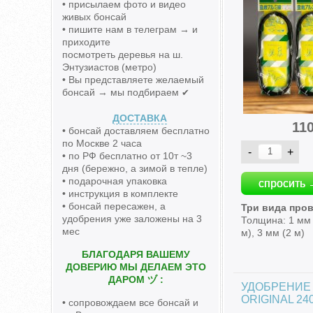
• присылаем фото и видео
живых бонсай
• пишите нам в телеграм → и
приходите
посмотреть деревья на ш.
Энтузиастов (метро)
• Вы представляете желаемый
бонсай → мы подбираем
✔
ДОСТАВКА
11
• бонсай доставляем бесплатно
по Москве 2 часа
• по РФ бесплатно от 10т ~3
дня (бережно, а зимой в тепле)
• подарочная упаковка
спросить 
• инструкция в комплекте
• бонсай пересажен, а
Три вида про
удобрения уже заложены на 3
Толщина: 1 мм 
мес
м), 3 мм (2 м)
БЛАГОДАРЯ ВАШЕМУ
ДОВЕРИЮ МЫ ДЕЛАЕМ ЭТО
ДАРОМ ヅ :
УДОБРЕНИЕ
ORIGINAL 24
• сопровождаем все бонсай и