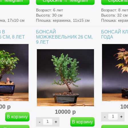
→ Telegram
спросить → Telegram
спросить
Возраст: 6 лет
Возраст: 8 ле
Высота: 30 см
Высота: 32 см
ка, 17х10 см
Плошка: керамика, 11х15 см
Плошка: кера
 В
БОНСАЙ
БОНСАЙ КЛЕ
 СМ, 8 ЛЕТ
МОЖЖЕВЕЛЬНИК 26 СМ,
ГОДА
9 ЛЕТ
00 р
10
10000 р