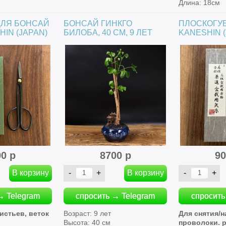
Длина: 18см
ЛЯ БОНСАЙ
БОНСАЙ ГИНКГО
ПЛОСКОГУ
HIN (JAPAN)
БИЛОБА, 40 СМ, 9 ЛЕТ
KANESHIN (
00 р
8700 р
90
→ Telegram
спросить → Telegram
спросить
истьев, веток
Возраст: 9 лет
Для снятия/
Высота: 40 см
проволоки. 