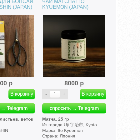
ДЛЯ БОНСАЙ
ЧАЙ MATCHA ITO
SHIN (JAPAN)
KYUEMON (JAPAN)
00 р
8000 р
 → Telegram
спросить → Telegram
листьев, веток
Матча, 25 гр
Из города Uji 宇治市, Kyoto
SHIN
Марка: Ito Kyuemon
n
Страна: Япония