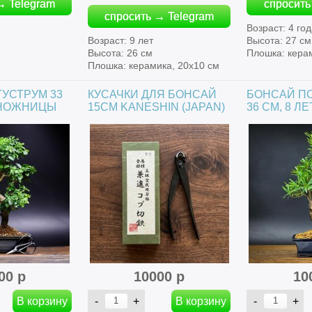
→ Telegram
спросить
спросить → Telegram
Возраст: 4 го
Возраст: 9 лет
Высота: 27 см
Высота: 26 см
Плошка: кера
Плошка: керамика, 20х10 см
УСТРУМ 33
КУСАЧКИ ДЛЯ БОНСАЙ
БОНСАЙ П
+ НОЖНИЦЫ
15СМ KANESHIN (JAPAN)
36 СМ, 8 ЛЕ
00 р
10000 р
10