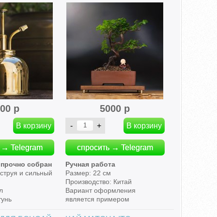
00 р
5000 р
 → Telegram
спросить → Telegram
 прочно собран
Ручная работа
струя и сильный
Размер: 22 см
Производство: Китай
л
Вариант оформления
тунь
является примером