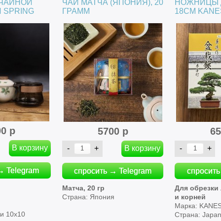
 ЧАЙНОЙ
ЧАЙ МАТЧА (ЯПОНИЯ), 20
НОЖНИЦЫ 
 SPRING
ГРАММ
18СМ KANE
00 р
5700 р
65
→ Telegram
спросить → Telegram
спросить
р
Матча, 20 гр
Для обрезки 
Страна: Япония
и корней
Марка: KANE
ки 10х10
Страна: Japa