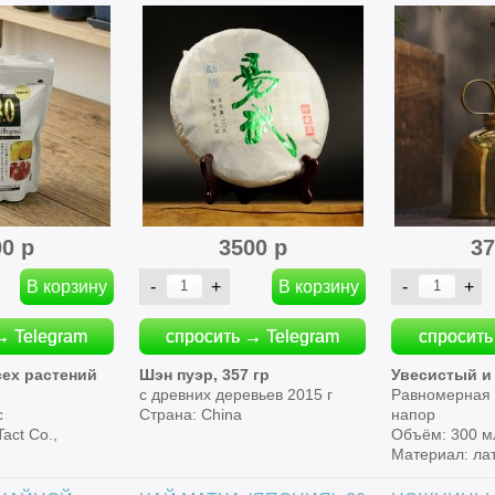
00 р
3500 р
37
→ Telegram
спросить → Telegram
спросить
сех растений
Шэн пуэр, 357 гр
Увесистый и
с древних деревьев 2015 г
Равномерная 
с
Страна: China
напор
act Co.,
Объём: 300 м
Материал: ла