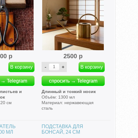
00 р
2500 р
 → Telegram
спросить → Telegram
 листьев и
Длинный и тонкий носик
ок
Объём: 1300 мл
20 см
Материал: нержавеющая
сталь
АТЕЛЬ
ПОДСТАВКА ДЛЯ
300 МЛ
БОНСАЙ, 24 СМ