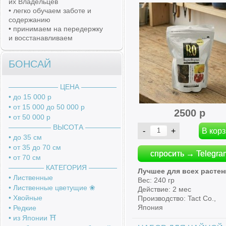
их Владельцев
• легко обучаем заботе и
содержанию
• принимаем на передержку
и восстанавливаем
БОНСАЙ
――――――― ЦЕНА ―――――
• до 15 000 р
• от 15 000 до 50 000 р
2500 р
• от 50 000 р
―――――― ВЫСОТА ―――――
• до 35 см
• от 35 до 70 см
спросить → Telegra
• от 70 см
――――― КАТЕГОРИЯ ――――
Лучшее для всех расте
• Лиственные
Вес: 240 гр
• Лиственные цветущие ❀
Действие: 2 мес
• Хвойные
Производство: Tact Co.,
Япония
• Редкие
• из Японии ⛩️