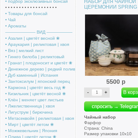
НАБОР ДЛЯ ЧАЙНОЙ
• подбор эксклюзивных бонсай
ЦЕРЕМОНИИ SPRING
• • • • • • • • • • • • • • • • • • •
• Товары для бонсай
• Чай
• Ароматы
――――――― ВИД ――――――
• Азалия | цветёт весной ❀
• Араукария | реликтовая | хвоя
• Вяз | мелкий лист
• Гинкго билоба | реликтовый
• Гранат | плодоносит и цветёт ❀
• Денежное дерево | редкий полив
• Дуб каменный | Испания
5500 р
• Зантоксилум | японский перец
• Кармона | цветёт весь год ❀
• Кизильник | цветёт весной ❀
• Клён | меняет цвет листьев
• Лжелиственница | хвоя
спросить → Telegra
• Лигуструм | бирючина
Чайный набор
• Метасеквойя | реликтовая | хвоя
Фарфор
• Мирт | цветёт летом ❀
Страна: China
• Можжевельник | Япония
Размер упаковки 10х10
• Олива | цветёт летом ❀