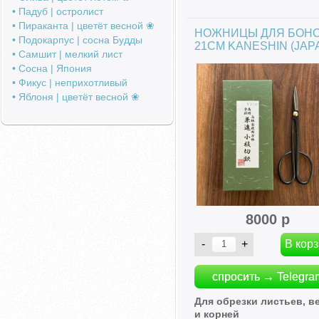
• Падуб | остролист
• Пираканта | цветёт весной ❀
НОЖНИЦЫ ДЛЯ БОН
• Подокарпус | сосна Будды
21СМ KANESHIN (JAP
• Самшит | мелкий лист
• Сосна | Япония
• Фикус | неприхотливый
• Яблоня | цветёт весной ❀
8000 р
спросить → Telegra
Для обрезки листьев, в
и корней