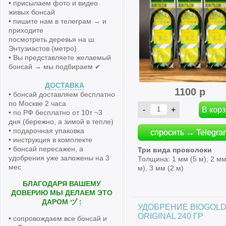
• присылаем фото и видео
живых бонсай
• пишите нам в телеграм → и
приходите
посмотреть деревья на ш.
Энтузиастов (метро)
• Вы представляете желаемый
бонсай → мы подбираем
✔
ДОСТАВКА
1100 р
• бонсай доставляем бесплатно
по Москве 2 часа
• по РФ бесплатно от 10т ~3
дня (бережно, а зимой в тепле)
• подарочная упаковка
спросить → Telegra
• инструкция в комплекте
• бонсай пересажен, а
Три вида проволоки
удобрения уже заложены на 3
Толщина: 1 мм (5 м), 2 мм
мес
м), 3 мм (2 м)
БЛАГОДАРЯ ВАШЕМУ
ДОВЕРИЮ МЫ ДЕЛАЕМ ЭТО
ДАРОМ ヅ :
УДОБРЕНИЕ BIOGOL
ORIGINAL 240 ГР
• сопровождаем все бонсай и